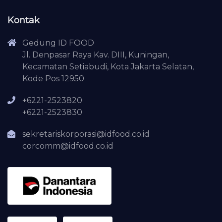
Kontak
Gedung ID FOOD
Jl. Denpasar Raya Kav. DIII, Kuningan,
Kecamatan Setiabudi, Kota Jakarta Selatan,
Kode Pos 12950
+6221-2523820
+6221-2523830
sekretariskorporasi@idfood.co.id
corcomm@idfood.co.id