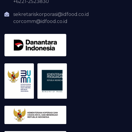
+6221-2523830
sekretariskorporasi@idfood.co.id
corcomm@idfood.co.id