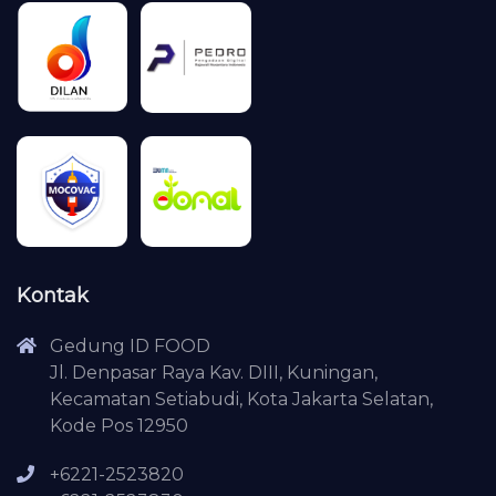
Kontak
Gedung ID FOOD
Jl. Denpasar Raya Kav. DIII, Kuningan,
Kecamatan Setiabudi, Kota Jakarta Selatan,
Kode Pos 12950
+6221-2523820