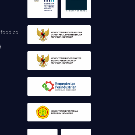
dfood.co
d