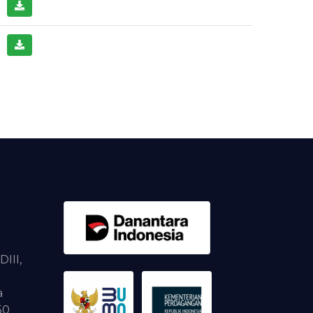
DIII,
a
50