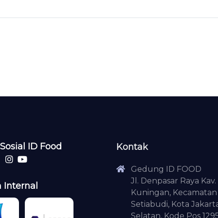
Sosial ID Food
Kontak
Gedung ID FOOD
Jl. Denpasar Raya Kav. 
 Internal
Kuningan, Kecamatan
Setiabudi, Kota Jakart
Selatan, Kode Pos 129