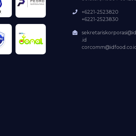
+6221-2523820
+6221-2523830
sekretariskorporasi@i
.id
corcomm@idfood.co.i