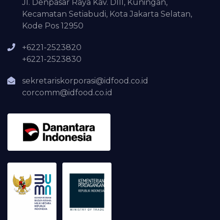
Jl. Denpasar Raya Kav. DIII, Kuningan,
Kecamatan Setiabudi, Kota Jakarta Selatan,
Kode Pos 12950
+6221-2523820
+6221-2523830
sekretariskorporasi@idfood.co.id
corcomm@idfood.co.id