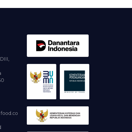
DIII,
a
50
dfood.co
d