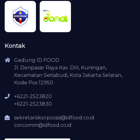
Kontak
Gedung ID FOOD
Jl. Denpasar Raya Kav. DIII, Kuningan,
Kecamatan Setiabudi, Kota Jakarta Selatan,
Kode Pos 12950
+6221-2523820
+6221-2523830
sekretariskorporasi@idfood.co.id
corcomm@idfood.co.id