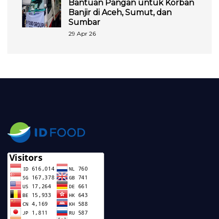
Bantuan Pangan untuk Korban
Banjir di Aceh, Sumut, dan
Sumbar
29 Apr 26