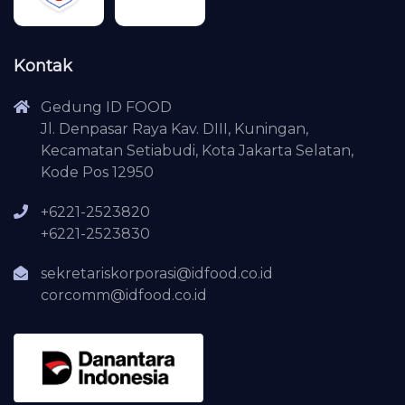
Kontak
Gedung ID FOOD
Jl. Denpasar Raya Kav. DIII, Kuningan,
Kecamatan Setiabudi, Kota Jakarta Selatan,
Kode Pos 12950
+6221-2523820
+6221-2523830
sekretariskorporasi@idfood.co.id
corcomm@idfood.co.id