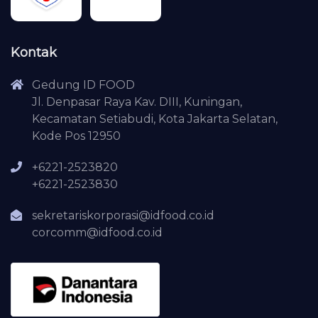
Kontak
Gedung ID FOOD
Jl. Denpasar Raya Kav. DIII, Kuningan,
Kecamatan Setiabudi, Kota Jakarta Selatan,
Kode Pos 12950
+6221-2523820
+6221-2523830
sekretariskorporasi@idfood.co.id
corcomm@idfood.co.id