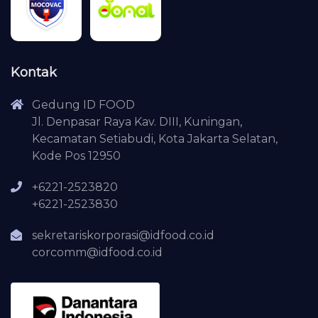
Kontak
Gedung ID FOOD
Jl. Denpasar Raya Kav. DIII, Kuningan,
Kecamatan Setiabudi, Kota Jakarta Selatan,
Kode Pos 12950
+6221-2523820
+6221-2523830
sekretariskorporasi@idfood.co.id
corcomm@idfood.co.id