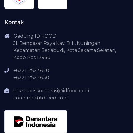
Kontak
Gedung ID FOOD
Jl. Denpasar Raya Kav. DIII, Kuningan,
Kecamatan Setiabudi, Kota Jakarta Selatan,
Kode Pos 12950
+6221-2523820
+6221-2523830
sekretariskorporasi@idfood.co.id
corcomm@idfood.co.id