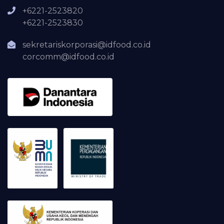
+6221-2523820
+6221-2523830
sekretariskorporasi@idfood.co.id
corcomm@idfood.co.id