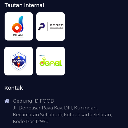
Tautan Internal
Kontak
Gedung ID FOOD
Jl. Denpasar Raya Kav. DIII, Kuningan,
Kecamatan Setiabudi, Kota Jakarta Selatan,
Kode Pos 12950