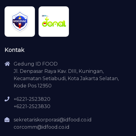
Kontak
Gedung ID FOOD
Jl. Denpasar Raya Kav. DIII, Kuningan,
Kecamatan Setiabudi, Kota Jakarta Selatan,
Kode Pos 12950
+6221-2523820
+6221-2523830
sekretariskorporasi@idfood.co.id
corcomm@idfood.co.id