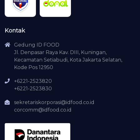
Kontak
Gedung ID FOOD
Jl. Denpasar Raya Kav. DIII, Kuningan,
Kecamatan Setiabudi, Kota Jakarta Selatan,
Kode Pos 12950
+6221-2523820
+6221-2523830
sekretariskorporasi@idfood.co.id
corcomm@idfood.co.id