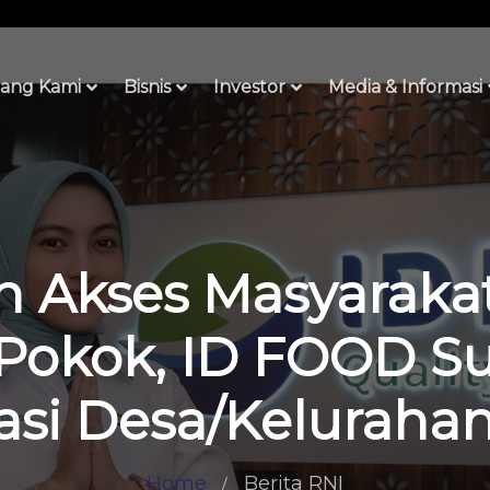
ang Kami
Bisnis
Investor
Media & Informasi
n Akses Masyaraka
Pokok, ID FOOD Su
si Desa/Keluraha
Home
Berita RNI