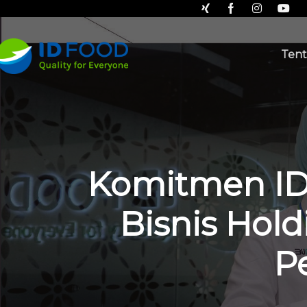
Tent
Komitmen ID 
Bisnis Hol
P