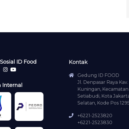
Sosial ID Food
Kontak
Gedung ID FOOD
Jl. Denpasar Raya Kav. 
 Internal
Kuningan, Kecamatan
Setiabudi, Kota Jakart
Selatan, Kode Pos 129
+6221-2523820
+6221-2523830