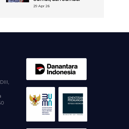
29 Apr 26
DIII,
a
50