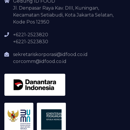
Gedung ID FOOD
Jl. Denpasar Raya Kav. DIII, Kuningan,
Kecamatan Setiabudi, Kota Jakarta Selatan,
Kode Pos 12950
+6221-2523820
+6221-2523830
sekretariskorporasi@idfood.co.id
corcomm@idfood.co.id