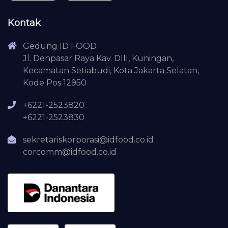
Kontak
Gedung ID FOOD
Jl. Denpasar Raya Kav. DIII, Kuningan,
Kecamatan Setiabudi, Kota Jakarta Selatan,
Kode Pos 12950
+6221-2523820
+6221-2523830
sekretariskorporasi@idfood.co.id
corcomm@idfood.co.id