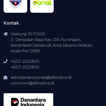
Kontak
Gedung ID FOOD
Jl. Denpasar Raya Kav. DIII, Kuningan,
Kecamatan Setiabudi, Kota Jakarta Selatan,
Kode Pos 12950
+6221-2523820
+6221-2523830
sekretariskorporasi@idfood.co.id
corcomm@idfood.co.id