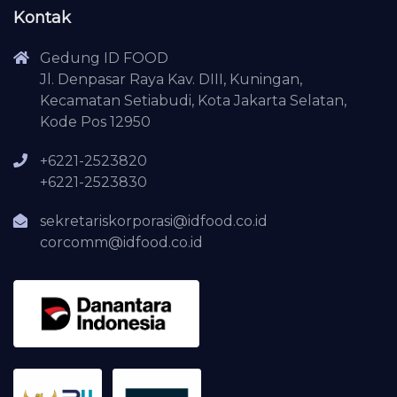
Kontak
Gedung ID FOOD
Jl. Denpasar Raya Kav. DIII, Kuningan,
Kecamatan Setiabudi, Kota Jakarta Selatan,
Kode Pos 12950
+6221-2523820
+6221-2523830
sekretariskorporasi@idfood.co.id
corcomm@idfood.co.id