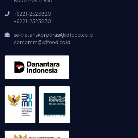
Kode Pos 12950
+6221-2523820
+6221-2523830
sekretariskorporasi@idfood.co.id
corcomm@idfood.co.id