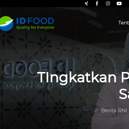
Tent
TIngkatkan P
S
Home
Berita RNI