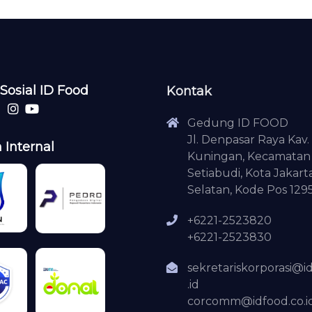
Sosial ID Food
Kontak
Gedung ID FOOD
Jl. Denpasar Raya Kav. 
 Internal
Kuningan, Kecamatan
Setiabudi, Kota Jakart
Selatan, Kode Pos 129
+6221-2523820
+6221-2523830
sekretariskorporasi@i
.id
corcomm@idfood.co.i