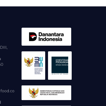
DIII,
a
50
dfood.co
d